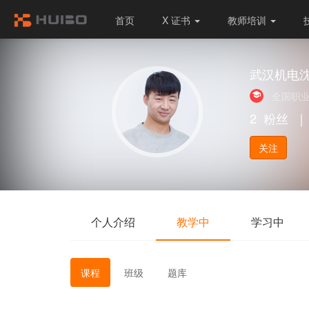
首页
X 证书
教师培训
武汉机电
全国职
2
粉丝
｜
关注
个人介绍
教学中
学习中
课程
班级
题库