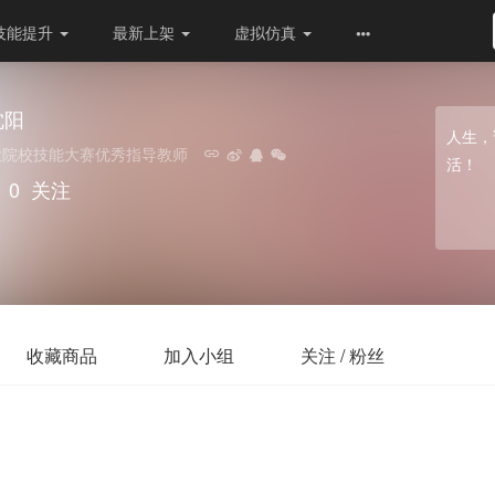
技能提升
最新上架
虚拟仿真
沈阳
人生，
业院校技能大赛优秀指导教师
活！
0
关注
收藏商品
加入小组
关注 / 粉丝