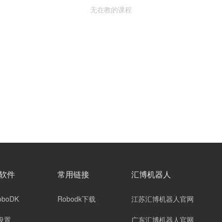
无在教的课程
软件
常用链接
汇博机器人
oboDK
Robodk下载
江苏汇博机器人官网
设置
广东汇博机器人官网